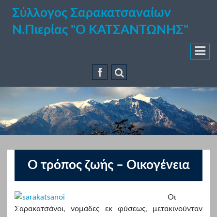
Σύλλογος Σαρακατσαναίων
Ν.Πιερίας "Ο ΚΑΤΣΑΝΤΩΝΗΣ"
Ο τρόπος ζωής – Οικογένεια
Οι
Σαρακατσάνοι, νομάδες εκ φύσεως, μετακινούνταν