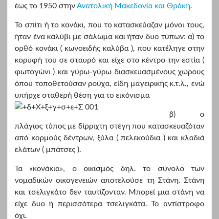
έως το 1950 στην
Ανατολική Μακεδονία και Θράκη
.
Το σπίτι ή το κονάκι, που το κατασκεύαζαν μόνοι τους,
ήταν ένα καλύβι με σάλωμα και ήταν δυο τύπων: α) το
ορθό κονάκι ( κωνοειδής καλύβα ), που κατέληγε στην
κορυφή του σε σταυρό και είχε στο κέντρο την εστία (
φωτογώνι ) και γύρω-γύρω διασκευασμένους χώρους
όπου τοποθετούσαν ρούχα, είδη μαγειρικής κ.τ.λ., ενώ
υπήρχε σταθερή θέση για το εικόνισμα
β) ο
πλάγιος τύπος με δίρριχτη στέγη που κατασκευαζόταν
από κορμούς δέντρων, ξύλα ( πελεκούδια ) και κλαδιά
ελάτων ( μπάτσες ).
Τα «κονάκια», ο οικισμός δηλ. το σύνολο των
νομαδικών οικογενειών αποτελούσε τη Στάνη. Στάνη
και τσελιγκάτο δεν ταυτίζονταν. Μπορεί μια στάνη να
είχε δυο ή περισσότερα τσελιγκάτα. Το αντίστροφο
όχι.