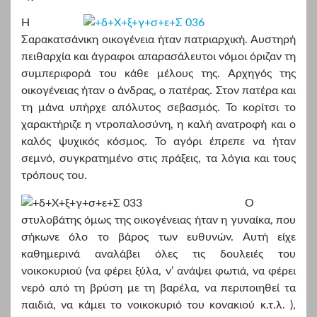
Η
Σαρακατσάνικη οικογένεια ήταν πατριαρχική. Αυστηρή
πειθαρχία και άγραφοι απαρασάλευτοι νόμοι όριζαν τη
συμπεριφορά του κάθε μέλους της. Αρχηγός της
οικογένειας ήταν ο άνδρας, ο πατέρας. Στον πατέρα και
τη μάνα υπήρχε απόλυτος σεβασμός. Το κορίτσι το
χαρακτήριζε η ντροπαλοσύνη, η καλή ανατροφή και ο
καλός ψυχικός κόσμος. Το αγόρι έπρεπε να ήταν
σεμνό, συγκρατημένο στις πράξεις, τα λόγια και τους
τρόπους του.
Ο
στυλοβάτης όμως της οικογένειας ήταν η γυναίκα, που
σήκωνε όλο το βάρος των ευθυνών. Αυτή είχε
καθημερινά αναλάβει όλες τις δουλειές του
νοικοκυριού (να φέρει ξύλα, ν’ ανάψει φωτιά, να φέρει
νερό από τη βρύση με τη βαρέλα, να περιποιηθεί τα
παιδιά, να κάμει το νοικοκυριό του κονακιού κ.τ.λ. ),