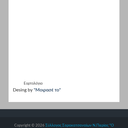
Εορτολόγιο
Desing by
"Μοιρασέ το"
Copyright © 2026
Σύλλογος Σαρακατσαναίων Ν.Πιερίας "Ο