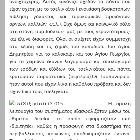
ανοιχτοχέρης. Αυτός κανόνιζε σχεδόν τα πάντα που
είχαν σχέση με το τσελιγκάτο ( ενοικίαση βοσκοτόπων,
πώληση γάλακτος και τυροκομικών προϊόντων,
αρνιών, μαλλιών κ.τ.λ.). Είχε όμως και κοινωνικό ρόλο
στη στάνη: συμβούλευε- μαζί με τους γεροντότερους-
και έλυνε διαφορές. Όλοι οι σμίχτες είχαν συμμετοχή
στα κέρδη και τις ζημιές του κοπαδιού. Του Αγίου
Δημητρίου για το καλοκαίρι και του Αγίου Γεωργίου
για το χειμώνα έκαναν λογαριασμό και απολογισμό
των εσόδων και εξόδων του τσελιγκάτου και πάντα
κρατούσαν παραστατικά (τεφτέρια).Οι Τσοπαναραίοι
ήταν αυτοί που είχαν λίγα ή καθόλου πρόβατα και δεν
είχαν δικό τους τσελιγκάτο.
Η ομαλή
λειτουργία του συστήματος εξασφαλιζόταν μέσω του
εθιμικού δικαίου το οποίο εφαρμοζόταν από
«διαιτητές», καθώς η προσφυγή στα δικαστήρια της
περιβάλλουσας κοινωνίας αποδοκιμαζόταν έντονα.