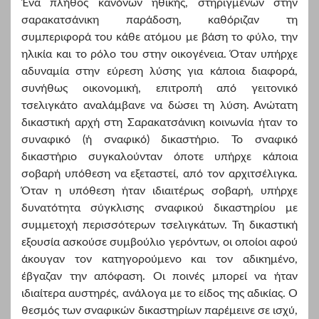
Ένα πλήθος κανόνων ηθικής, στηριγμένων στην
σαρακατσάνικη παράδοση, καθόριζαν τη
συμπεριφορά του κάθε ατόμου με βάση το φύλο, την
ηλικία και το ρόλο του στην οικογένεια. Όταν υπήρχε
αδυναμία στην εύρεση λύσης για κάποια διαφορά,
συνήθως οικονομική, επιτροπή από γειτονικό
τσελιγκάτο αναλάμβανε να δώσει τη λύση. Ανώτατη
δικαστική αρχή στη Σαρακατσάνικη κοινωνία ήταν το
συναφικό (ή σναφικό) δικαστήριο. Το σναφικό
δικαστήριο συγκαλούνταν όποτε υπήρχε κάποια
σοβαρή υπόθεση να εξεταστεί, από τον αρχιτσέλιγκα.
Όταν η υπόθεση ήταν ιδιαιτέρως σοβαρή, υπήρχε
δυνατότητα σύγκλισης σναφικού δικαστηρίου με
συμμετοχή περισσότερων τσελιγκάτων. Τη δικαστική
εξουσία ασκούσε συμβούλιο γερόντων, οι οποίοι αφού
άκουγαν τον κατηγορούμενο και τον αδικημένο,
έβγαζαν την απόφαση. Οι ποινές μπορεί να ήταν
ιδιαίτερα αυστηρές, ανάλογα με το είδος της αδικίας. Ο
θεσμός των σναφικών δικαστηρίων παρέμεινε σε ισχύ,