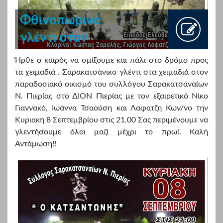
Φθινοπωρινό
γλέντι στον
οικισμό του
Ήρθε ο καιρός να σμίξουμε και πάλι στο δρόμο προς
Συλλόγου στο Δίον
τα χειμαδιά . Σαρακατσάνικο γλέντι στα χειμαδιά στον
παραδοσιακό οικισμό του συλλόγου Σαρακατσαναίων
Πιερίας
Ν. Πιερίας στο ΔΙΟΝ Πιερίας με τον εξαιρετικό Νίκο
Γιαννακό, Ιωάννα Τσαούση και Λαφατζη Κων/νο την
Κυριακή 8 Σεπτεμβρίου στις 21.00 Σας περιμένουμε να
γλεντήσουμε όλοι μαζί μέχρι το πρωί. Καλή
Αντάμωση!!