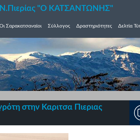
 Ν.Πιερίας "Ο ΚΑΤΣΑΝΤΩΝΗΣ"
Οι Σαρακατσαναίοι
Σύλλογος
Δραστηριότητες
Δελτία Τ
γρότη στην Καριτσα Πιεριας