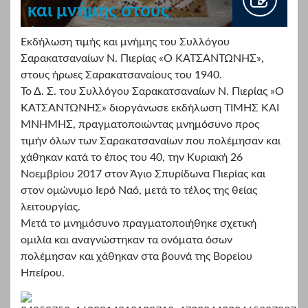
και μνήμης στους
ήρωες
Εκδήλωση τιμής και μνήμης του Συλλόγου
Σαρακατσαναίους
Σαρακατσαναίων Ν. Πιερίας «Ο ΚΑΤΣΑΝΤΩΝΗΣ»,
στους ήρωες Σαρακατσαναίους του 1940.
του 1940.
Το Δ. Σ. του Συλλόγου Σαρακατσαναίων Ν. Πιερίας »Ο
ΚΑΤΣΑΝΤΩΝΗΣ» διοργάνωσε εκδήλωση ΤΙΜΗΣ ΚΑΙ
ΜΝΗΜΗΣ, πραγματοποιώντας μνημόσυνο προς
τιμήν όλων των Σαρακατσαναίων που πολέμησαν και
χάθηκαν κατά το έπος του 40, την Κυριακή 26
Νοεμβρίου 2017 στον Άγιο Σπυρίδωνα Πιερίας και
στον ομώνυμο Ιερό Ναό, μετά το τέλος της θείας
λειτουργίας.
Μετά το μνημόσυνο πραγματοποιήθηκε σχετική
ομιλία και αναγνώστηκαν τα ονόματα όσων
πολέμησαν και χάθηκαν στα βουνά της Βορείου
Ηπείρου.