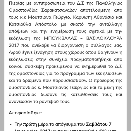
Πιερίας με αντιπροσωπεία του Δ.Σ της Πανελλήνιας
Εκδήλωσης
Ομοσπονδίας Σαρακατσαναίων αποτελούμενη από
«Βασιλόκλουρας –
τους κ.κ Μουτσιάνα Γεώργιο, Καρυώτη Αθανάσιο και
Κατσιούλα Απόστολο με σκοπό την ανταλλαγή
Μπουκβάλας
απόψεων και την ενημέρωση τους σχετικά με την
2017»
εκδήλωση της ΜΠΟΥΚΒΑΛΑΣ – ΒΑΣΙΛΟΚΛΟΥΡΑ
2017
που ανέλαβε να διοργάνωση ο σύλλογος μας.
Αφού έγινε ξενάγηση στους χώρους όπου θα γίνουν η
εκδηλώσεις στην συνέχεια πραγματοποιήθηκε από
κοινού σύσκεψη προκειμένου να ενημερωθεί το Δ.Σ
της ομοσπονδίας για το πρόγραμμα των εκδηλώσεων
και τα δρώμενα που παρουσιασθούν. Ο πρόεδρος της
ομοσπονδίας κ. Μουτσιάνας Γεώργιος και τα μέλη της
ομοσπονδίας δώσανε τις κατευθύνσεις τους και
ανανέωσαν το ραντεβού τους.
Αποφασίσθηκε:
Την πρώτη μέρα το απόγευμα του
Σαββάτου 7