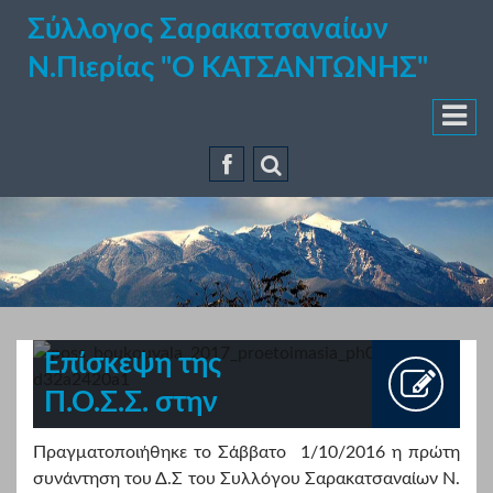
Σύλλογος Σαρακατσαναίων
Ν.Πιερίας "Ο ΚΑΤΣΑΝΤΩΝΗΣ"
Επίσκεψη της
Π.Ο.Σ.Σ. στην
Κατερίνη για τον
Πραγματοποιήθηκε το Σάββατο 1/10/2016 η πρώτη
Συντονισμό της
συνάντηση του Δ.Σ του Συλλόγου Σαρακατσαναίων Ν.