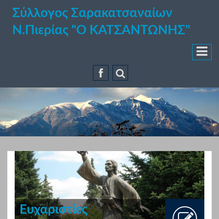
Σύλλογος Σαρακατσαναίων
Ν.Πιερίας "Ο ΚΑΤΣΑΝΤΩΝΗΣ"
Ευχαριστίες