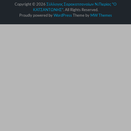
Copyright © 2026
Σύλλογος Σαρακατσαναίων Ν.Πιερίας "Ο
ΚΑΤΣΑΝΤΩΝΗΣ"
. All Rights Reserved.
Proudly powered by
WordPress
Theme by
MW Themes