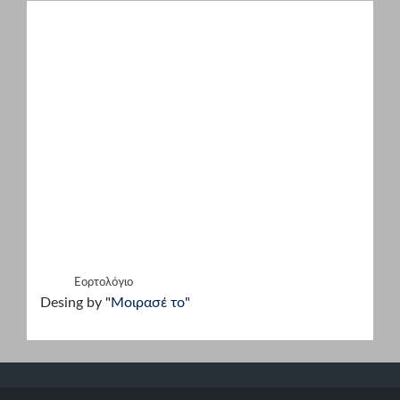
Εορτολόγιο
Desing by
"Μοιρασέ το"