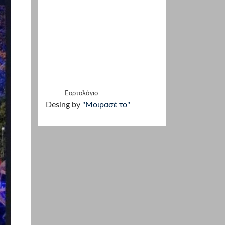
Εορτολόγιο
Desing by
"Μοιρασέ το"