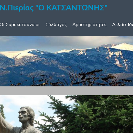
 Ν.Πιερίας "Ο ΚΑΤΣΑΝΤΩΝΗΣ"
Οι Σαρακατσαναίοι
Σύλλογος
Δραστηριότητες
Δελτία Τ