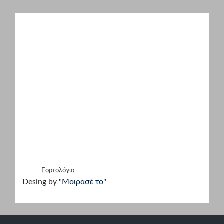
Εορτολόγιο
Desing by
"Μοιρασέ το"