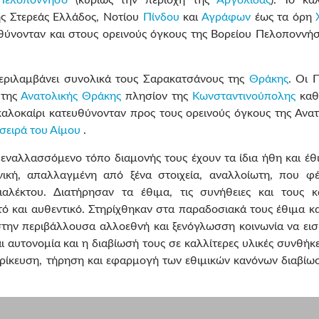
ης Στερεάς Ελλάδος, Νοτίου
Πίνδου
και
Αγράφων
έως τα όρη
θύνονταν και στους ορεινούς όγκους της Βορείου Πελοποννήσ
εριλαμβάνει συνολικά τους Σαρακατσάνους της
Θράκης
. Οι 
 της
Ανατολικής Θράκης
πλησίον της
Κωνσταντινούπολης
καθ
καλοκαίρι κατευθύνονταν προς τους ορεινούς όγκους της Ανατ
σειρά του Αίμου
.
ν εναλλασσόμενο τόπο διαμονής τους έχουν τα ίδια ήθη και έθ
ική, απαλλαγμένη από ξένα στοιχεία, αναλλοίωτη, που φέ
αλέκτου. Διατήρησαν τα έθιμα, τις συνήθειες και τους κ
ό και αυθεντικό. Στηρίχθηκαν στα παραδοσιακά τους έθιμα κα
στην περιβάλλουσα αλλοεθνή και ξενόγλωσση κοινωνία να εισ
ι αυτονομία και η διαβίωσή τους σε καλλίτερες υλικές συνθήκ
τερίκευση, τήρηση και εφαρμογή των εθιμικών κανόνων διαβίωσ