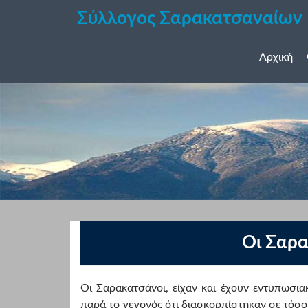
Σύλλογος Σαρακατσαναίων
Αρχική
Οι Σαρα
Οι Σαρακατσάνοι, είχαν και έχουν εντυπωσια
παρά το γεγονός ότι διασκορπίστηκαν σε τόσο