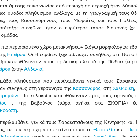
τητα άμεσης επικοινωνίας από περιοχή σε περιοχή ήταν δύσκο
ύριες ομάδες πληθυσμού ανάλογα με τη γεωγραφική τους θέ
ες, τους Κασσανδρηνούς, τους Μωραΐτες και τους Πολίτες
ατάταξης συνήθως, ήταν ο ευρύτερος τόπος διαμονής (χει
ς ομάδας.
 πιο περιορισμένο χώρο μετακινήσεων (λόγω μορφολογίας εδά
 της
Ηπείρου
. Οι Ηπειρώτες ξεχειμώνιαζαν συνήθως, στη Νότιο
αίρι κατευθύνονταν προς τη δυτική πλευρά της Πίνδου (κυρί
είρου
(στην
Αλβανία
).
 ομάδα πληθυσμού που περιλαμβάνει γενικά τους Σαρακατ
αζαν συνήθως στη χερσόνησο της
Κασσάνδρας
, στη
Χαλκιδική
,
Στρυμώνα
. Το καλοκαίρι κατευθύνονταν προς τους ορεινούς 
ίου
, της Βαβούνας (τώρα ανήκει στα ΣΚΟΠΙΑ) έ
Ροδόπη
.
εριλαμβάνει γενικά τους Σαρακατσάνους της Κεντρικής και 
ς, σε μια περιοχή που εκτείνεται από τη
Θεσσαλία
και
Πιερ
Πελοπόννησο
(κυρίως την περιοχή της
Αργολίδας
). Το κα