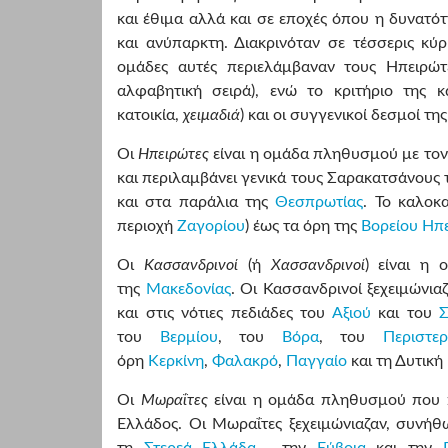
και έθιμα αλλά και σε εποχές όπου η δυνατό
και ανύπαρκτη. Διακρινόταν σε τέσσερις κ
ομάδες αυτές περιελάμβαναν τους Ηπειρώτ
αλφαβητική σειρά), ενώ το κριτήριο της κ
κατοικία,
χειμαδιά
) και οι συγγενικοί δεσμοί τη
Οι
Ηπειρώτες
είναι η ομάδα πληθυσμού με τον
και περιλαμβάνει γενικά τους Σαρακατσάνους
και στα παράλια της
Θεσπρωτίας
. Το καλοκ
περιοχή
Ζαγορίου
) έως τα όρη της
Βορείου Ηπ
Οι
Κασσανδρινοί
(ή
Χασσανδρινοί
) είναι η
της
Μακεδονίας
. Οι Κασσανδρινοί ξεχειμώνι
και στις νότιες πεδιάδες του
Αξιού
και του
του
Βερμίου
, του
Βόρα
, του
Περιστερ
όρη
Κερκίνη
,
Φαλακρό
,
Παγγαίο
και τη Δυτική
Οι
Μωραΐτες
είναι η ομάδα πληθυσμού που π
Ελλάδος. Οι Μωραΐτες ξεχειμώνιαζαν, συνήθω
τη
Στερεά Ελλάδα
, την
Εύβοια
και την