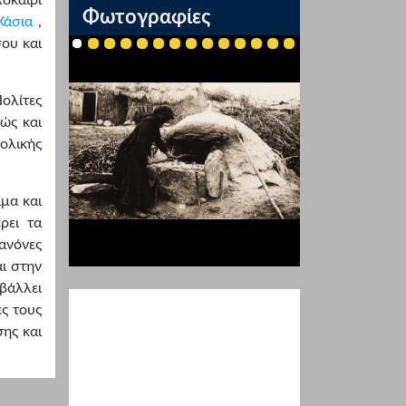
Φωτογραφίες
Χάσια
,
ου και
Πολίτες
ώς και
ολικής
ιμα και
ρει τα
ανόνες
ι στην
βάλλει
ες τους
ης και