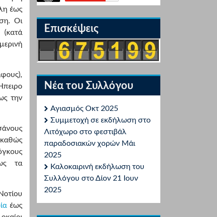
λη έως
ση. Οι
Επισκέψεις
 (κατά
μερινή
φους),
Νέα του Συλλόγου
 Ήπειρο
ως την
Αγιασμός Οκτ 2025
Συμμετοχή σε εκδήλωση στο
σάνους
Λιτόχωρο στο φεστιβάλ
 καθώς
παραδοσιακών χορών Μάι
όγκους
2025
ως τα
Καλοκαιρινή εκδήλωση του
Συλλόγου στο Δίον 21 Ιουν
2025
Νοτίου
ία
έως
λοκαίρι