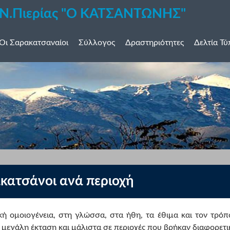
 Ν.Πιερίας "Ο ΚΑΤΣΑΝΤΩΝΗΣ"
Οι Σαρακατσαναίοι
Σύλλογος
Δραστηριότητες
Δελτία Τ
κατσάνοι ανά περιοχή
κή ομοιογένεια, στη γλώσσα, στα ήθη, τα έθιμα και τον τρόπ
 μεγάλη έκταση και μάλιστα σε περιοχές που βρήκαν διαφορετ