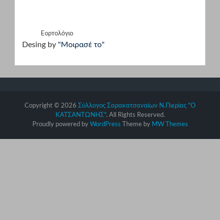
Εορτολόγιο
Desing by
"Μοιρασέ το"
Copyright © 2026
Σύλλογος Σαρακατσαναίων Ν.Πιερίας "Ο
ΚΑΤΣΑΝΤΩΝΗΣ"
. All Rights Reserved.
Proudly powered by
WordPress
Theme by
MW Themes