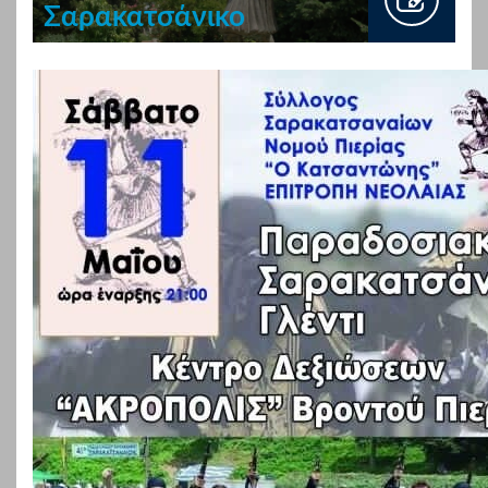
Σαρακατσάνικο
γλέντι 11 Μαϊου
2024