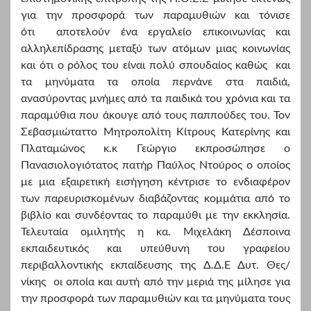
για την προσφορά των παραμυθιών και τόνισε
ότι αποτελούν ένα εργαλείο επικοινωνίας και
αλληλεπίδρασης μεταξύ των ατόμων μιας κοινωνίας
και ότι ο ρόλος του είναι πολύ σπουδαίος καθώς και
τα μηνύματα τα οποία περνάνε στα παιδιά,
ανασύροντας μνήμες από τα παιδικά του χρόνια και τα
παραμύθια που άκουγε από τους παππούδες του. Τον
Σεβασμιώταττο Μητροπολίτη Κίτρους Κατερίνης και
Πλαταμώνος κ.κ Γεώργιο εκπροσώπησε ο
Πανασιολογιότατος πατήρ Παύλος Ντούρος ο οποίος
με μια εξαιρετική εισήγηση κέντρισε το ενδιαφέρον
των παρευρισκομένων διαβάζοντας κομμάτια από το
βιβλίο και συνδέοντας το παραμύθι με την εκκλησία.
Τελευταία ομιλητής η κα. Μιχελάκη Δέσποινα
εκπαιδευτικός και υπεύθυνη του γραφείου
περιβαλλοντικής εκπαίδευσης της Δ.Δ.Ε Δυτ. Θες/
νίκης οι οποία και αυτή από την μεριά της μίλησε για
την προσφορά των παραμυθιών και τα μηνύματα τους