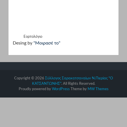
Εορτολόγιο
Desing by
"Μοιρασέ το"
Copyright © 2026
Σύλλογος Σαρακατσαναίων Ν.Πιερίας "Ο
ΚΑΤΣΑΝΤΩΝΗΣ"
. All Rights Reserved.
Proudly powered by
WordPress
Theme by
MW Themes