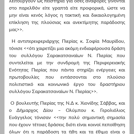
λειτουργούν ως πειστήρια για όσες αναφορές γίνονται
στο παρελθόν είτε γραπτά είτε προφορικά, ώστε να
μην είναι κενός λόγος η τακτική και δικαιολογημένη
επίκληση της πλούσιας και ανεκτίμητης παράδοσης
μας>>.
Η αντιπερειφεριάρχης Πιερίας κ. Σοφία Μαυρίδου,
τόνισε <<ότι χαιρετίζει μια ακόμη ενδιαφέρουσα δράση
του συλλόγου Σαρακατσαναίων Ν. Πιερίας που
συντελείται με την συνδρομή της Περιφερειακής
Ενότητας Πιερίας που πάντα στηρίζει ενέργειες και
πρωτοβουλίες που εντάσσονται στο πλούσιο
πολιτιστικό και κοινωνικό έργο του δραστήριου
συλλόγου Σαρακατσαναίων Ν. Πιερίας>>.
Ο βουλευτής Πιερίας της Ν.Δ κ. Χιονίδης Σάββας, και
ο Δήμαρχος Δίου – Ολύμπου κ. Γερολιόλιος
Ευάγγελος τόνισαν <<την πολύ σημαντική σημασία
που έχουν τέτοιες δράσεις διότι είναι κοινοί πεποίθηση
όλων ότι η παράδοση τα ήθη και τα έθιμα είναι ο