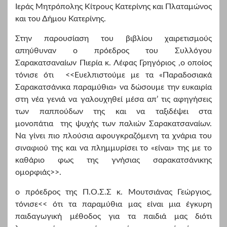
Ιεράς Μητρόπολης Κίτρους Κατερίνης και Πλαταμώνος
και του Δήμου Κατερίνης.
Στην παρουσίαση του βιβλίου χαιρετισμούς
απηύθυναν ο πρόεδρος του Συλλόγου
Σαρακατσαναίων Πιερία κ. Λέφας Γρηγόριος ,ο οποίος
τόνισε ότι <<Ευελπιστούμε με τα «Παραδοσιακά
Σαρακατσάνικα παραμύθια» να δώσουμε την ευκαιρία
στη νέα γενιά να γαλουχηθεί μέσα απ’ τις αφηγήσεις
των παππούδων της και να ταξιδέψει στα
μονοπάτια της ψυχής των παλιών Σαρακατσαναίων.
Να γίνει πιο πλούσια αφουγκραζόμενη τα χνάρια του
σιναφιού της και να πλημμυρίσει το «είναι» της με το
καθάριο φως της γνήσιας σαρακατσάνικης
ομορφιάς>>.
ο πρόεδρος της Π.Ο.Σ.Σ κ. Μουτσιάνας Γεώργιος,
τόνισε<< ότι τα παραμύθια μας είναι μια έγκυρη
παιδαγωγική μέθοδος για τα παιδιά μας διότι