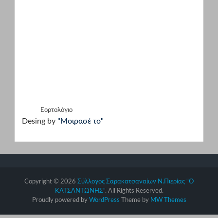
Εορτολόγιο
Desing by
"Μοιρασέ το"
Copyright © 2026
Σύλλογος Σαρακατσαναίων Ν.Πιερίας "Ο
ΚΑΤΣΑΝΤΩΝΗΣ"
. All Rights Reserved.
Proudly powered by
WordPress
Theme by
MW Themes