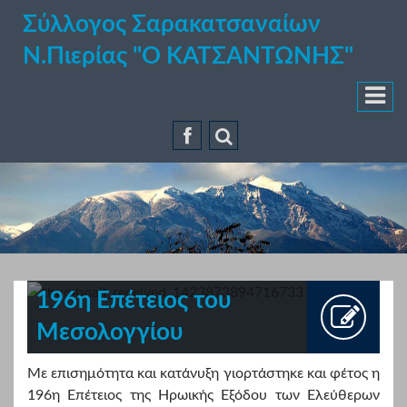
Σύλλογος Σαρακατσαναίων
Ν.Πιερίας "Ο ΚΑΤΣΑΝΤΩΝΗΣ"
196η Επέτειος του
Μεσολογγίου
Με επισημότητα και κατάνυξη γιορτάστηκε και φέτος η
196η Επέτειος της Ηρωικής Εξόδου των Ελεύθερων