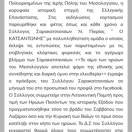
Πολιορκημένων της Ιερής Πόλης του Μεσολογγίου, η
κορυφαία ιστορική στιγμή της Ελληνικής
Επανάστασης. Στις εκδηλώσεις εορτασμού
παρευρέθηκε και φέτος όπως και κάθε χρόνο ο
Σύλλογος Σαρακατσαναίων Ν. Πιερίας
‘’ Ο
ΚΑΤΣΑΝΤΩΝΗΣ’’ με πολυπληθέστατη ομάδα ο οποίος
έκλεψε τις εντυπώσεις των παρισταμένων με τις
επιβλητικές κλέφτικες φορεσιές και το αγέρωχο
βλέμμα των Σαρακατσαναίων. <<Το αίμα των ηρώων
του Μεσολογγίου αποτελεί φάρο της εθνικής μας
συνείδησης και διαρκή ύμνο στην ελευθερία>> έγραψε
ο πρόεδρος του Συλλόγου Σαρακατσαναίων σε
μήνυμά του στο προσωπικό του προφίλ στο facebook.
Ο Σύλλογος συμμετείχε στην Λιτανευτική Πομπή προς
τιμή των Ηρώων Πεσόντων της ιστορικής Εξόδου που
πραγματοποιήθηκε τόσο το βράδυ του Σαββάτου του
Λαζάρου όσο και την Κυριακή των Βαΐων το πρωί όπου
κατέληξε στον κήπο των ηρώων. Το Δ.Σ του Συλλόγου
ευχαριστεί θερμά όλους τους συμμετέχοντες στις