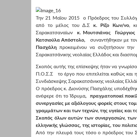
Την 21 Μαϊου 2015 ο Πρόεδρος του Συλλόγ
από το μέλος του Δ.Σ
κ. Ρίζο Κων/νο
, 
Σαρακατσαναίων
κ. Μουτσιάνας Γεώργιος
Κατσιούλα Απόστολο,
συναντήθηκαν με τον
Πασχάλη
προκειμένου να συζητήσουν την 
Σαρακατσάνικης νεολαίας Ελλάδος και διασπορ
Σκοπός αυτής της επίσκεψης ήταν να γνωρίσο
Π.Ο.Σ.Σ το έργο που επιτελείται καθώς και
Συνδιάσκεψης Σαρακατσάνικης νεολαίας Ελλάδ
Ο πρόεδρος κ. Διονύσης Πασχάλης υποδέχθηκ
ανέφερε ότι το Ίδρυμα
,
πραγματοποιεί ποικ
συνεργασίες με αξιόλογους φορείς στους τομε
γραμμάτων και των τεχνών, της υγείας και τ
Σκοπός όλων αυτών των συνεργασιών, των 
ελληνικής γλώσσας, της ιστορίας, του πολιτ
Από την πλευρά τους τόσο ο πρόεδρος του Σ