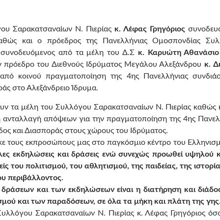
ου Σαρακατσαναίων Ν. Πιερίας
κ. Λέφας Γρηγόριος
συνοδευ
καθώς και ο πρόεδρος της Πανελλήνιας Ομοσπονδίας Συ
συνοδευόμενος από τα μέλη
του Δ.Σ
κ. Καρυώτη Αθανάσιο
 πρόεδρο του Διεθνούς Ιδρύματος Μεγάλου Αλεξάνδρου
κ. Δ
από κοινού πραγματοποίηση της 4ης Πανελλήνιας συνδιά
άς στο Αλεξάνδρειο Ίδρυμα.
υν τα μέλη του Συλλόγου Σαρακατσαναίων Ν. Πιερίας καθώς κ
 η ανταλλαγή απόψεων για την πραγματοποίηση της 4ης Πανελ
ος και Διασποράς στους χώρους του Ιδρύματος.
ε τους εκπροσώπους μας στο παγκόσμιο κέντρο του Ελληνισμ
ίλες εκδηλώσεις και δράσεις ενώ συνεχώς προωθεί υψηλού 
ίς του πολιτισμού, του αθλητισμού, της παιδείας, της ιστορί
ου περιβάλλοντος.
δράσεων και των εκδηλώσεων είναι η διατήρηση και διάδο
ισμού και των παραδόσεων, σε όλα τα μήκη και πλάτη της γης
υλλόγου Σαρακατσαναίων Ν. Πιερίας κ. Λέφας Γρηγόριος όσο