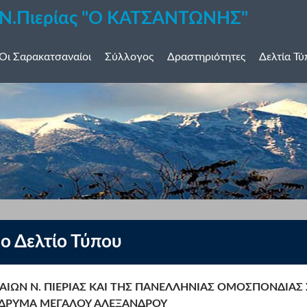
 Ν.Πιερίας "Ο ΚΑΤΣΑΝΤΩΝΗΣ"
Οι Σαρακατσαναίοι
Σύλλογος
Δραστηριότητες
Δελτία Τ
ο Δελτίο Τύπου
ΑΙΩΝ Ν. ΠΙΕΡΙΑΣ ΚΑΙ ΤΗΣ ΠΑΝΕΛΛΗΝΙΑΣ ΟΜΟΣΠΟΝΔΙΑΣ
ΙΔΡΥΜΑ ΜΕΓΑΛΟΥ ΑΛΕΞΑΝΔΡΟΥ