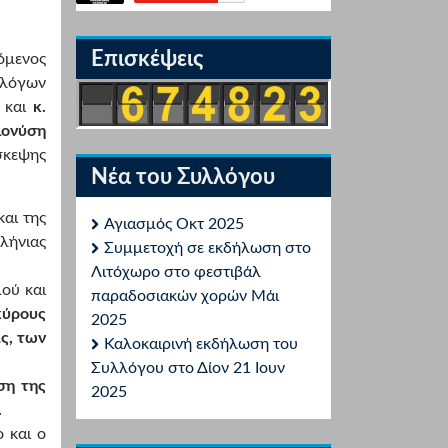
Επισκέψεις
όμενος
λλόγων
και
κ.
ιονύση
σκεψης
Νέα του Συλλόγου
αι της
Αγιασμός Οκτ 2025
λήνιας
Συμμετοχή σε εκδήλωση στο
Λιτόχωρο στο φεστιβάλ
ού και
παραδοσιακών χορών Μάι
κύρους
2025
ας, των
Καλοκαιρινή εκδήλωση του
Συλλόγου στο Δίον 21 Ιουν
ση της
2025
.
 και ο