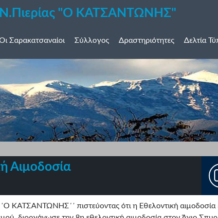
 Ν.Πιερίας "Ο ΚΑΤΣΑΝΤΩΝΗΣ"
Οι Σαρακατσαναίοι
Σύλλογος
Δραστηριότητες
Δελτία Τ
κή Αιμοδοσία
΄Ο ΚΑΤΣΑΝΤΩΝΗΣ΄΄ πιστεύοντας ότι η Εθελοντική αιμοδοσία ε
μού, διοργάνωσε την 8η εθελοντική αιμοδοσία στον Άγιο Σπυρ