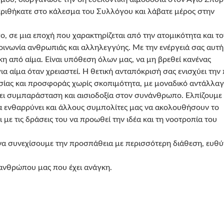
κριθήκατε στο κάλεσμα του Συλλόγου και λάβατε μέρος στην
 σε μια εποχή που χαρακτηρίζεται από την ατομικότητα και το
κοινωνία ανθρωπιάς και αλληλεγγύης. Με την ενέργειά σας αυτή
η από αίμα. Είναι υπόθεση όλων μας, να μη βρεθεί κανένας
α αίμα όταν χρειαστεί. Η θετική ανταπόκρισή σας ενισχύει την
ησίας και προσφοράς χωρίς σκοπιμότητα, με μοναδικό αντάλλα
ίζει συμπαράσταση και αισιοδοξία στον συνάνθρωπο. Ελπίζουμε
να ενθαρρύνει και άλλους συμπολίτες μας να ακολουθήσουν το
με τις δράσεις του να προωθεί την ιδέα και τη νοοτροπία του
να συνεχίσουμε την προσπάθεια με περισσότερη διάθεση, ευθύ
ανθρώπου μας που έχει ανάγκη.